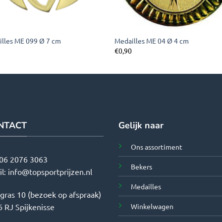
lles ME 099 Ø 7 cm
Medailles ME 04 Ø 4 cm
5
€
0,90
NTACT
Gelijk naar
Ons assortiment
06 2076 3063
Bekers
il:
info@topsportprijzen.nl
Medailles
tgras 10 (bezoek op afspraak)
Winkelwagen
 RJ Spijkenisse