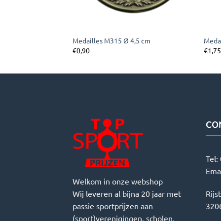
5 cm
Medailles M315 Ø 4,5 cm
Medai
€
0,90
€
1,7
CO
Tel:
Ema
Welkom in onze webshop
Wij leveren al bijna 20 jaar met
Rijs
passie sportprijzen aan
3206
(sport)verenigingen, scholen,