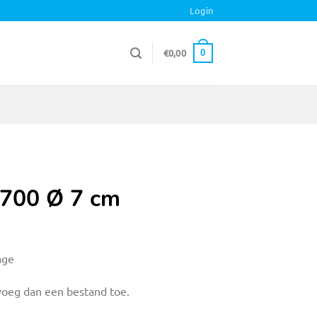
Login
€
0,00
0
 700 Ø 7 cm
age
voeg dan een bestand toe.