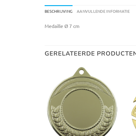
BESCHRIJVING
AANVULLENDE INFORMATIE
Medaille Ø 7 cm
GERELATEERDE PRODUCTE
Toevoegen
Toevoegen
aan
aan
verlanglijst
verlanglijst