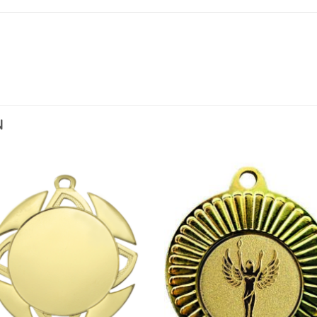
N
Toevoegen
Toevoe
aan
aan
verlanglijst
verlangli