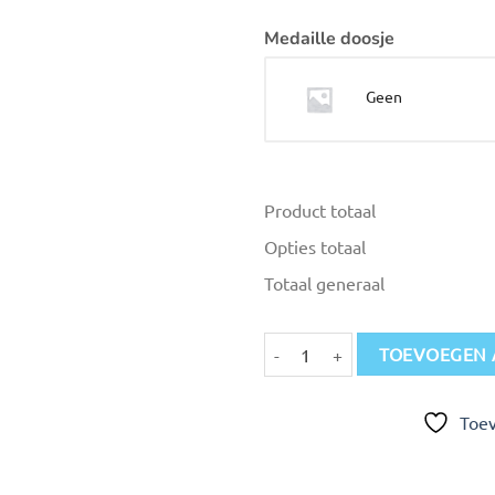
Medaille doosje
Geen
Product totaal
Opties totaal
Totaal generaal
Medailles ME 700 Ø 7 cm aantal
TOEVOEGEN 
Toev