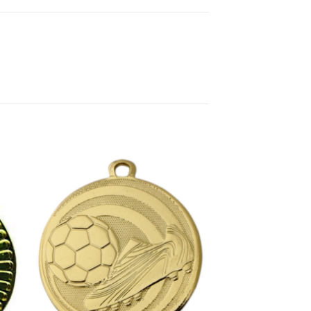
gen
Toevoegen
aan
jst
verlanglijst