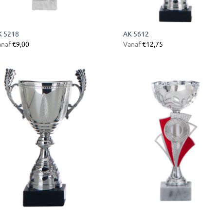
K 5218
AK 5612
anaf
€
9,00
Vanaf
€
12,75
Toevoegen
Toevoe
aan
aan
verlanglijst
verlangl