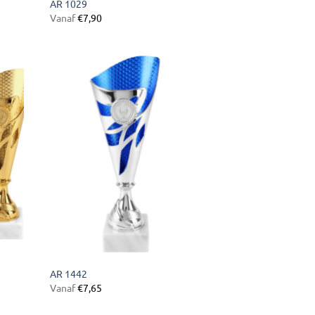
AR 1029
Vanaf
€
7,90
gen
Toevoegen
aan
ijst
verlanglijst
AR 1442
Vanaf
€
7,65