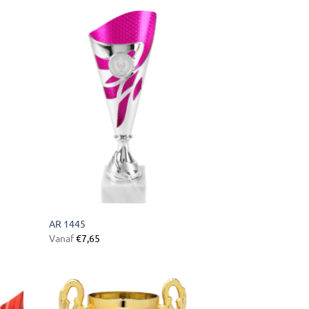
gen
Toevoegen
aan
ijst
verlanglijst
AR 1445
Vanaf
€
7,65
gen
Toevoegen