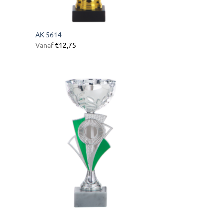
AK 5614
Vanaf
€
12,75
gen
Toevoegen
aan
ijst
verlanglijst