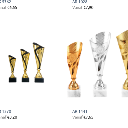
K 5762
AR 1028
anaf
€
6,65
Vanaf
€
7,90
Toevoegen
Toevoe
aan
aan
verlanglijst
verlangl
R 1370
AR 1441
anaf
€
8,20
Vanaf
€
7,65