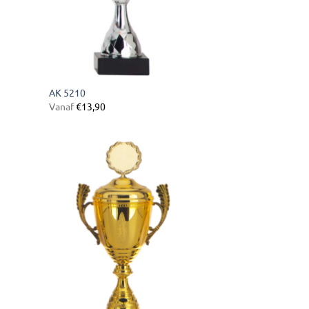
AK 5210
Vanaf
€
13,90
gen
Toevoegen
aan
ijst
verlanglijst