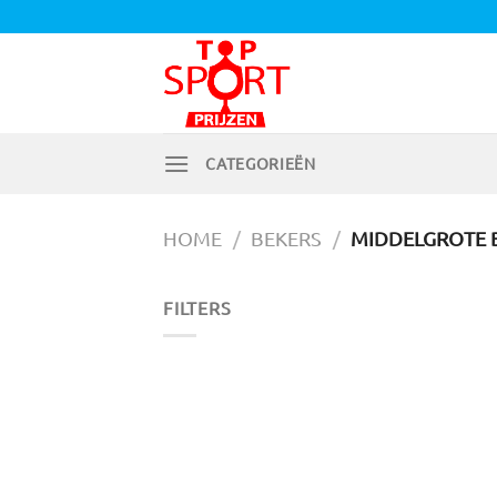
Ga
naar
inhoud
CATEGORIEËN
HOME
/
BEKERS
/
MIDDELGROTE 
FILTERS