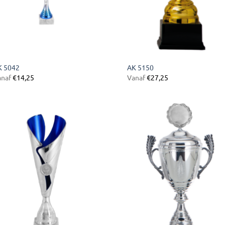
K 5042
AK 5150
anaf
€
14,25
Vanaf
€
27,25
Toevoegen
Toevoe
aan
aan
verlanglijst
verlangl