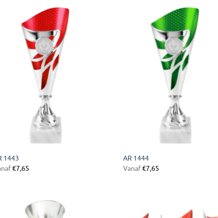
Toevoegen
Toevoe
aan
aan
verlanglijst
verlangl
R 1443
AR 1444
anaf
€
7,65
Vanaf
€
7,65
Toevoegen
Toevoe