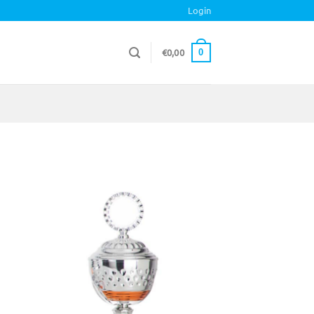
Login
€
0,00
0
gen
Toevoegen
aan
ijst
verlanglijst