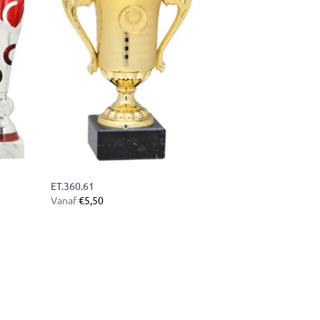
aan
ijst
verlanglijst
ET.360.61
Vanaf
€
5,50
gen
ijst