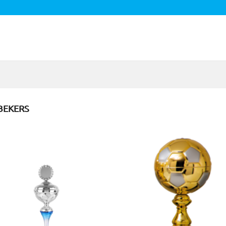
BEKERS
Toevoegen
Toevoe
aan
aan
verlanglijst
verlangl