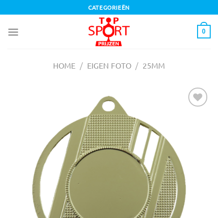
Ga
CATEGORIEËN
naar
inhoud
0
HOME
/
EIGEN FOTO
/
25MM
Toevoegen
aan
verlanglijst