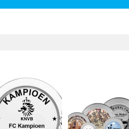
Toevoegen
Toevoe
aan
aan
verlanglijst
verlangl