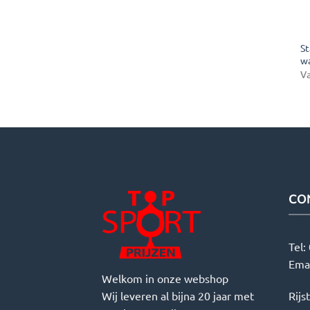
St
w
V
CO
Tel:
Ema
Welkom in onze webshop
Wij leveren al bijna 20 jaar met
Rijs