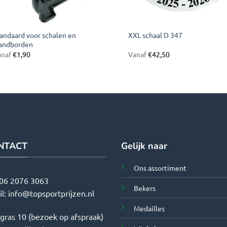
andaard voor schalen en
XXL schaal D 347
andborden
anaf
€
1,90
Vanaf
€
42,50
NTACT
Gelijk naar
Ons assortiment
06 2076 3063
Bekers
il:
info@topsportprijzen.nl
Medailles
tgras 10 (bezoek op afspraak)