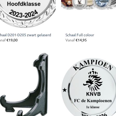
haal D201-D205 zwart gelaserd
Schaal Full colour
anaf
€
19,00
Vanaf
€
14,95
Toevoegen
Toevoe
aan
aan
verlanglijst
verlangl