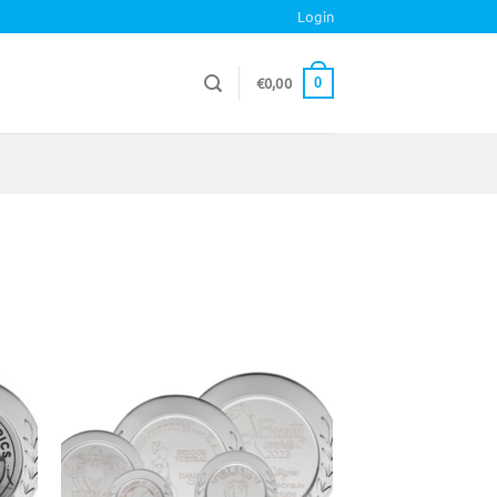
Login
€
0,00
0
gen
Toevoegen
aan
ijst
verlanglijst