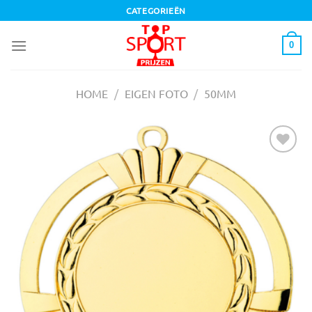
Ga
CATEGORIEËN
naar
inhoud
0
HOME
/
EIGEN FOTO
/
50MM
Toevoegen
aan
verlanglijst