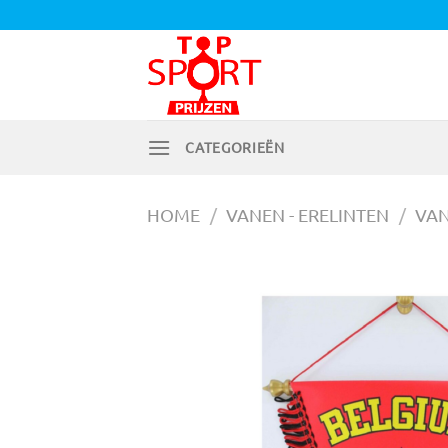
Ga
naar
inhoud
CATEGORIEËN
HOME
/
VANEN - ERELINTEN
/
VA