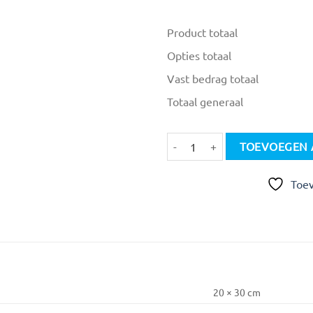
Product totaal
Opties totaal
Vast bedrag totaal
Totaal generaal
Puntvaan Full colour 20 x 30 cm 
TOEVOEGEN 
Toev
20 × 30 cm