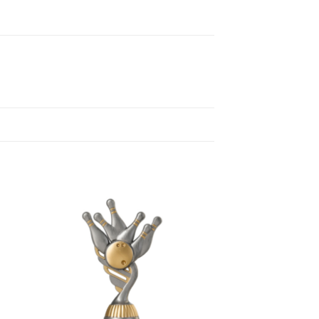
gen
Toevoegen
aan
jst
verlanglijst