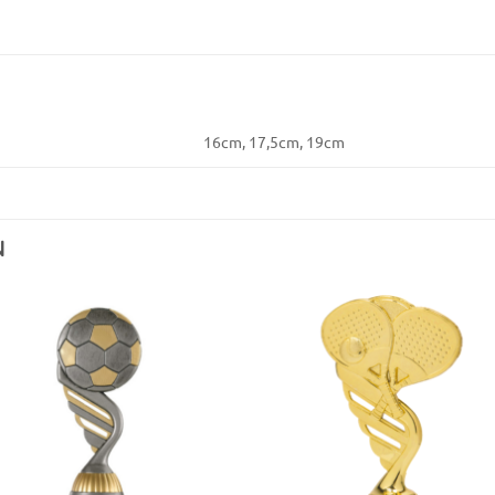
16cm, 17,5cm, 19cm
N
Toevoegen
Toevoe
aan
aan
verlanglijst
verlangli