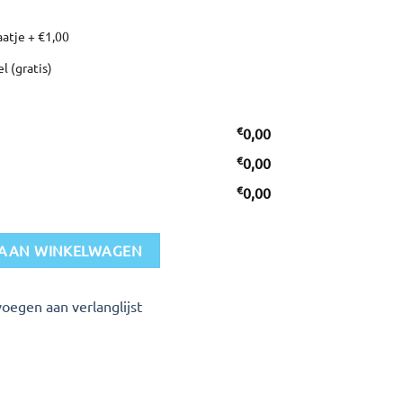
aatje
+
€1,00
el (gratis)
€
0,00
€
0,00
€
0,00
AAN WINKELWAGEN
oegen aan verlanglijst