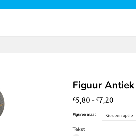
Figuur Antiek
Toevoegen
Prijskl
5,80
-
7,20
€
€
aan
€5,80
verlanglijst
tot
Figuren maat
€7,20
Tekst