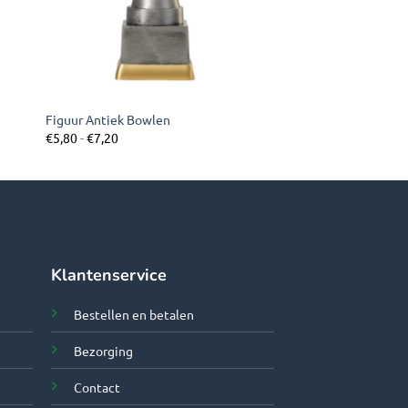
Figuur Antiek Bowlen
Prijsklasse:
€
5,80
-
€
7,20
€5,80
tot
€7,20
Klantenservice
Bestellen en betalen
Bezorging
Contact