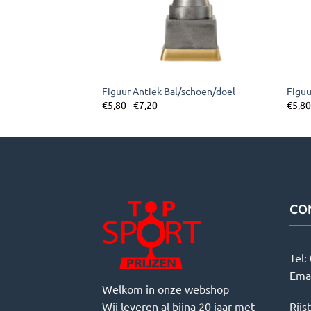
per handschoenen
Figuur Antiek Bal/schoen/doel
Figuu
asse:
Prijsklasse:
€
5,80
-
€
7,20
€
5,8
€5,80
tot
€7,20
CO
Tel:
Ema
Welkom in onze webshop
Wij leveren al bijna 20 jaar met
Rijs