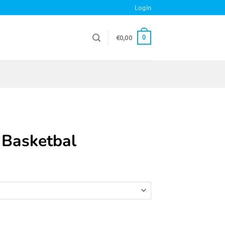
Login
€
0,00
0
 Basketbal
asse: