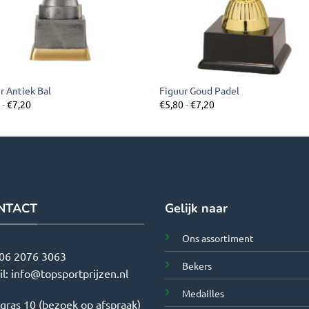
r Antiek Bal
Figuur Goud Padel
Prijsklasse:
Prijsklasse:
0
-
€
7,20
€
5,80
-
€
7,20
€5,80
€5,80
tot
tot
€7,20
€7,20
NTACT
Gelijk naar
Ons assortiment
06 2076 3063
Bekers
il:
info@topsportprijzen.nl
Medailles
tgras 10 (bezoek op afspraak)