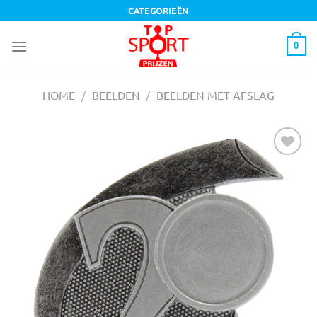
Ga
CATEGORIEËN
naar
inhoud
0
HOME
/
BEELDEN
/
BEELDEN MET AFSLAG
Toevoegen
aan
verlanglijst