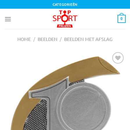
Ga
CATEGORIEËN
naar
inhoud
0
HOME
/
BEELDEN
/
BEELDEN MET AFSLAG
Toevoegen
aan
verlanglijst