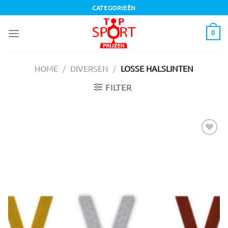
Ga
CATEGORIEËN
naar
inhoud
0
HOME
/
DIVERSEN
/
LOSSE HALSLINTEN
FILTER
Toevoegen
aan
verlanglijst